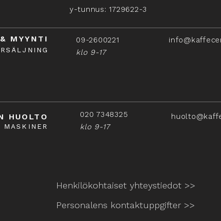
y-tunnus: 1729622-3
 & MYYNTI
09-2600221
info@kaffece
ÖRSÄLJNING
klo 9-17
020 7348325
N HUOLTO
huolto@kaff
Å MASKINER
klo 9-17
Henkilökohtaiset yhteystiedot >>
Personalens kontaktuppgifter >>