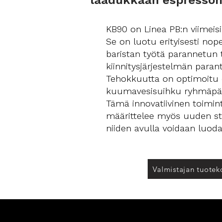
laadukkaan espresson
KB90 on Linea PB:n viimeisin
Se on luotu erityisesti no
baristan työtä parannetun 
kiinnitysjärjestelmän paran
Tehokkuutta on optimoitu e
kuumavesisuihku ryhmäpääs
Tämä innovatiivinen toimin
määrittelee myös uuden sta
niiden avulla voidaan luoda 
Valmistajan tuoteko