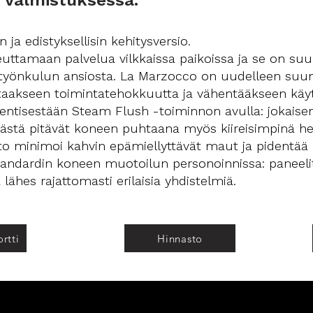
 valmistuksessa.
 ja edistyksellisin kehitysversio.
peuttamaan palvelua vilkkaissa paikoissa ja se on su
työnkulun ansiosta. La Marzocco on uudelleen suunni
taakseen toimintatehokkuutta ja vähentääkseen käytt
ntisestään Steam Flush -toiminnon avulla: jokaisen
tä pitävät koneen puhtaana myös kiireisimpinä he
to minimoi kahvin epämiellyttävät maut ja pidentää 
ndardin koneen muotoilun personoinnissa: paneelit 
lähes rajattomasti erilaisia yhdistelmiä.
rtti
Hinnasto