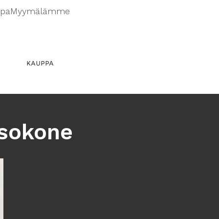
ppa
Myymälämme
KAUPPA
ssokone