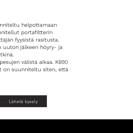
unniteltu helpottamaan
tellut portafiltterin
äjän fyysistä rasitusta.
 uuton jälkeen höyry- ja
tkinä.
pesujen välistä aikaa. KB90
on suunniteltu siten, että
Lähetä kysely