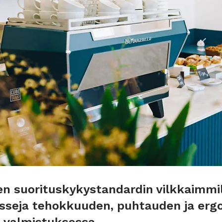
 suorituskykystandardin vilkkaimmille 
sseja tehokkuuden, puhtauden ja er