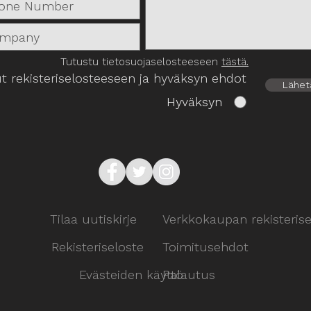
Tutustu tietosuojaselosteeseen
tästä.
t rekisteriselosteeseen ja hyväksyn ehdot
Lähet
Hyväksyn
Tilaa uutiskirje
Verkkokaupan rekisterise
Rekisteriseloste
Toimitusehdot
Evästeiden käyttö
Palautus