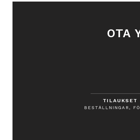
Maksa
Tallenna tuote myöhempää käyttöä varten
Lisää Suosikiksi
Lisätty Suosikiksi
Näytä Suosikit
OTA 
Jaa tämä tuote ystävillesi
Jaa
Share
Pinnaa Pinterestissä
Caffè Paskà espresso, papu 0,5kg
Saattaa kiinnostaa
TILAUKSET
BESTÄLLNINGAR, F