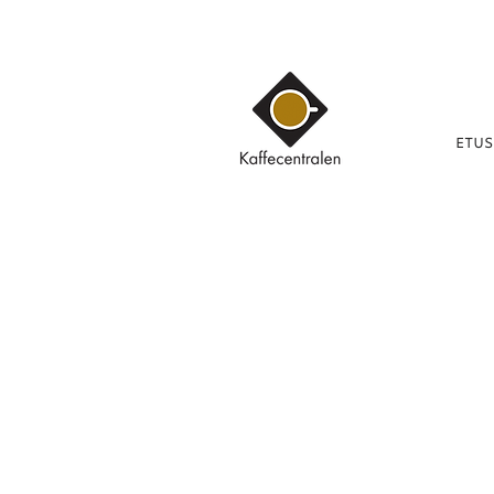
ETUS
Kauppa
/
KAHVI