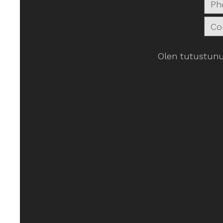
Olen tutustunu
Intenso Arabica 1kg
Intenso Arabica 1kg
Espresso papuja
€40.82