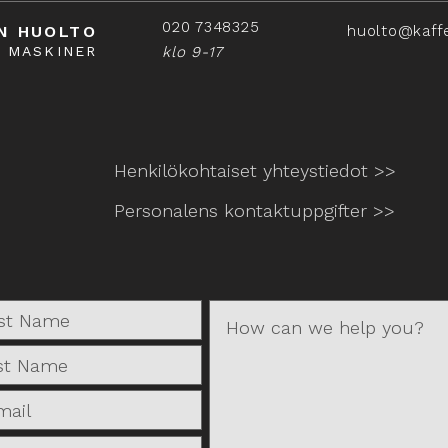
020 7348325
N HUOLTO
huolto@kaff
Å MASKINER
klo 9-17
Henkilökohtaiset yhteystiedot >>
Personalens kontaktuppgifter >>