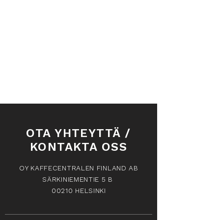
Hario Buono Kettle sähköinen vedenkeitin
Hario Buono Kettle sähköinen vedenkeitin
€99.00
Hae tuotteita
Tilini
Seuraa tilauksia
Suosikit
Ostoskori
Lahjakortit
Näytä hinnat valuutassa:
EUR
OTA YHTEYTTÄ /
KONTAKTA OSS
OY KAFFECENTRALEN FINLAND AB
SÄRKINIEMENTIE 5 B
00210 HELSINKI