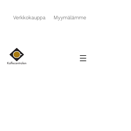
Verkkokauppa
Myymälämme
Kauppa
/
BARISTA TARVIKKEET
/
HARIO, CHEMEX, &
AEROPRESS