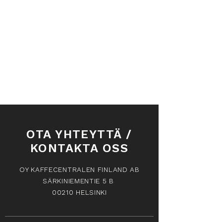
Lahjakortit
Näytä hinnat valuutassa:
EUR
OTA YHTEYTTÄ /
KONTAKTA OSS
OY KAFFECENTRALEN FINLAND AB
SÄRKINIEMENTIE 5 B
00210 HELSINKI