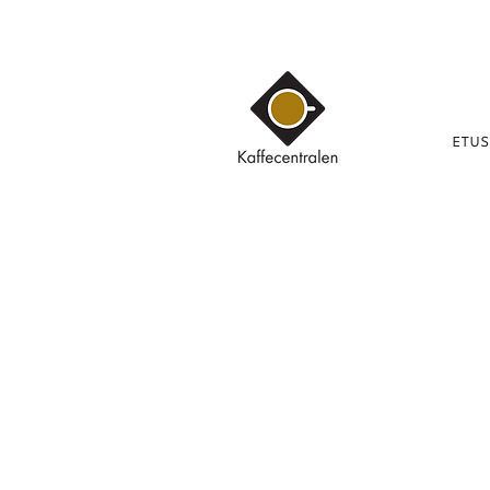
ETUS
Kauppa
/
KAHVI