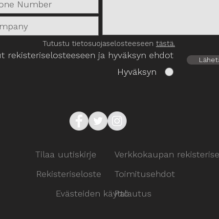
Tutustu tietosuojaselosteeseen
tästä.
t rekisteriselosteeseen ja hyväksyn ehdot
Lähet
Hyväksyn
Tilaa uutiskirje
Verkkokaupan rekisterise
Rekisteriseloste
Toimitusehdot
Evästeiden käyttö
Palautus