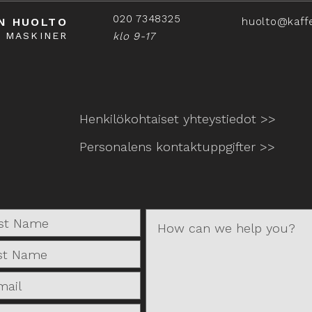
020 7348325
N HUOLTO
huolto@kaff
Å MASKINER
klo 9-17
Henkilökohtaiset yhteystiedot >>
Personalens kontaktuppgifter >>