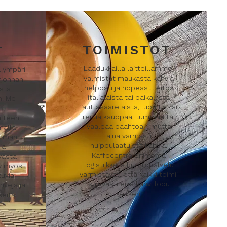
TOIMISTOT
T
Laadukkailla laitteillamme
a ympäri
valmistat maukasta kahvia
rjonnan
helposti ja nopeasti. Aitoa
asta
italialaista tai paikallista
n. Me
lauttasaarelaista, luomua tai
a
reilua kauppaa, tummaa tai
a teen
vaaleaa paahtoa - mutta
malla
aina varmasti
imman
huippulaatuista kahvia.
ja
Kaffecentralenin oma
vasta
logistiikka ja huoltopalvelu
yy myös
varmistavat, että kaikki toimii
tuvia
sujuvasti eikä kahvi lopu
hveja ja
kesken!
keita