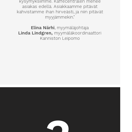
kysymyksiimme. Kaffecentralen menee
asiakas edellä. Asiakkaamme pitävät
kahvistamme ihan hirveästi, ja niin pitävät
myyjämmekin."
Elina Närhi
, myymäläjohtaja
Linda Lindgren,
m
yymäläkoordinaattori
Kanniston Leipomo