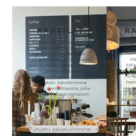
KAHVILAT
R
Kah
Asiakkainamme ovat isot ja
val
pienet kahvilat sekä
ravi
kahvilaketjut ympäri maan.
oli
Tarjoamme kahvien, laitteiden,
itali
teen ja oheistuotteiden lisäksi
täyden kahvipalvelun
v
asennuksista koulutukseen ja
hien
toimituksiin. Kahvitiimimme
p
koostuu ammattilaisista, joille
Pa
kahvilan arkipäivän käytännöt
asiakka
ovat ennestään tuttuja.
kahv
huoll
Tutustu palveluihimme ->