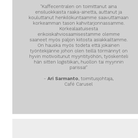
"Kaffecentralen on toimittanut aina
ensiluokkaista raaka-ainetta, auttanut ja
kouluttanut henkilökuntaamme saavuttamaan
korkeamman tason kahvitarjonnassamme.
Korkealaatuisesta
erikoiskahviosaamisestamme olemme
saaneet myös paljon kiitosta asiakkailtamme.
On hauska myös todeta että jokainen
työntekijänne johon olen teillä törmännyt on
hyvin motivoitunut myyntityöhön, työskenteli
hän sitten logistiikan, huollon tai myynnin
parissa!"
-
Ari Sarmanto
, toimitusjohtaja,
Café Carusel