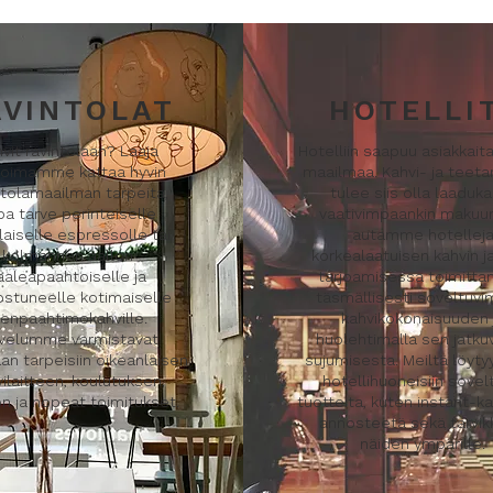
AVINTOLAT
HOTELLI
vit ravintolaan? Laaja
Hotelliin saapuu asiakkait
ikoimamme kattaa hyvin
maailmaa. Kahvi- ja teeta
ntolamaailman tarpeita,
tulee siis olla laaduk
pa tarve perinteiselle
vaativimpaankin makuu
alaiselle espressolle tai
autamme hotellej
kolmannen aallon
korkealaatuisen kahvin j
aaleapaahtoiselle ja
tarjoamisessa toimitta
ostuneelle kotimaiselle
täsmällisesti soveltuv
ienpaahtimokahville.
kahvikokonaisuuden 
lvelumme varmistavat
huolehtimalla sen jatku
an tarpeisiin oikeanlaisen
sujumisesta. Meiltä löyt
ilaitteen, koulutuksen,
hotellihuoneisiin sovel
on ja nopeat toimitukset.
tuotteita, kuten instant-ka
annosteetä sekä tarvik
näiden ympärille.