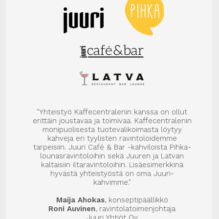
"Yhteistyö Kaffecentralenin kanssa on ollut
erittäin joustavaa ja toimivaa. Kaffecentralenin
monipuolisesta tuotevalikoimasta löytyy
kahveja eri tyylisten ravintoloidemme
tarpeisiin. Juuri Café & Bar -kahviloista Pihka-
lounasravintoloihin sekä Juuren ja Latvan
kaltaisiin iltaravintoloihin. Lisäesimerkkinä
hyvästä yhteistyöstä on oma Juuri-
kahvimme."
Maija Ahokas
, konseptipäällikkö
Roni Auvinen
, ravintolatoimenjohtaja
Juuri Yhtiöt Oy