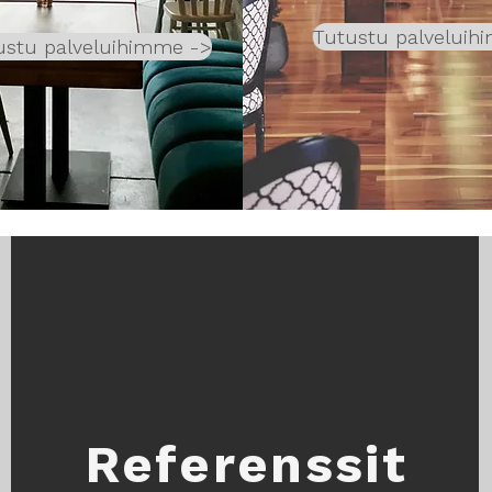
Tutustu palveluih
ustu palveluihimme ->
Referenssit