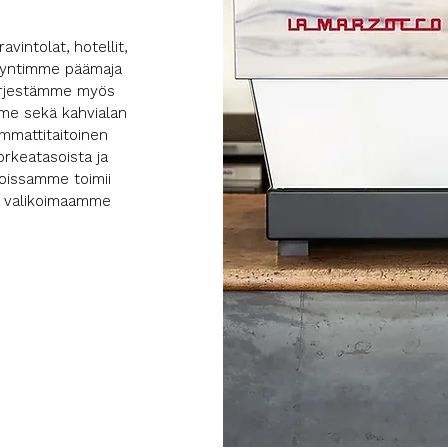
vintolat, hotellit,
smyyntimme päämaja
 järjestämme myös
mme sekä kahvialan
ammattitaitoinen
rkeatasoista ja
loissamme toimii
ä valikoimaamme