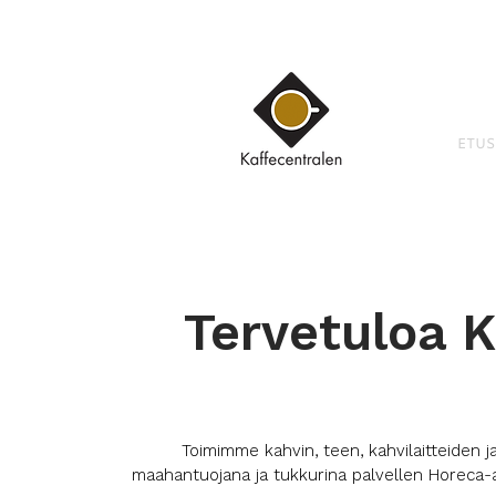
ETUS
Tervetuloa K
Toimimme kahvin, teen, kahvilaitteiden j
maahantuojana ja tukkurina palvellen Horeca-a