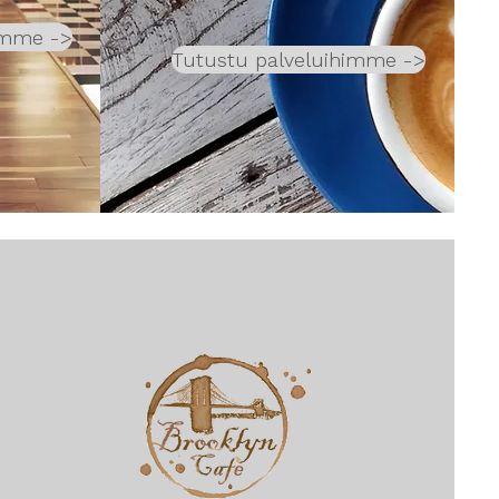
imme ->
Tutustu palveluihimme ->