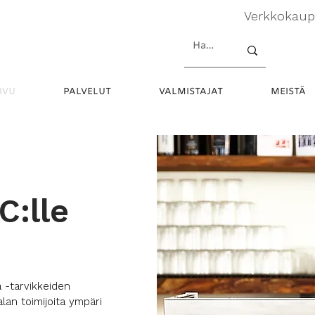
Verkkokau
IVU
PALVELUT
VALMISTAJAT
MEISTÄ
C:lle
a -tarvikkeiden
lan toimijoita ympäri