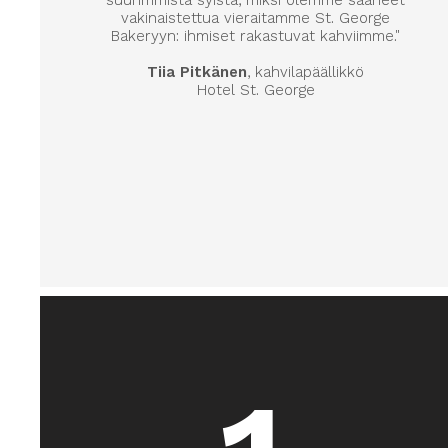
suurimmista syistä, miksi olemme saaneet
vakinaistettua vieraitamme St. George
Bakeryyn: ihmiset rakastuvat kahviimme."
Tiia Pitkänen
, kahvilapäällikkö
Hotel St. George