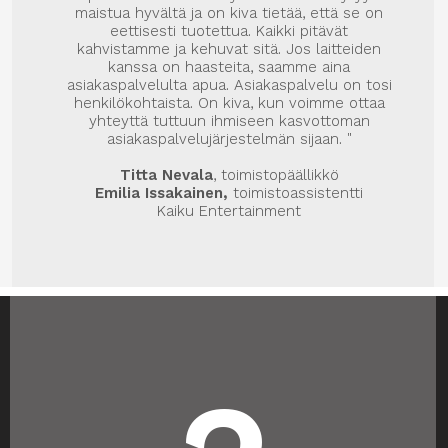
maistua hyvältä ja on kiva tietää, että se on
eettisesti tuotettua. Kaikki pitävät
kahvistamme ja kehuvat sitä. Jos laitteiden
kanssa on haasteita, saamme aina
asiakaspalvelulta apua. Asiakaspalvelu on tosi
henkilökohtaista. On kiva, kun voimme ottaa
yhteyttä tuttuun ihmiseen kasvottoman
asiakaspalvelujärjestelmän sijaan. "
Titta Nevala
, toimistopäällikkö
Emilia Issakainen,
toimistoassistentti
Kaiku Entertainment