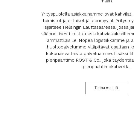
maan.
Yrityspuolella asiakkainamme ovat kahvilat, ra
toimistot ja erilaiset jälleenmyyjät. Yrity
sijaitsee Helsingin Lauttasaaressa, jossa
säännöllisesti koulutuksia kahviasiakkaille
ammattilaisille. Nopea logistiikkamme ja 
huoltopalvelumme ylläpitävät osaltaan ko
kokonaisvaltaista palveluamme. Lisäksi ti
pienpaahtimo ROST & Co., joka täydentä
pienpaahtimokahveilla.
Tietoa meistä